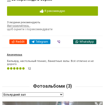
Я рекомендую
3 людини рекомендують
Авторизуйтесь
,
щоб оцінити і порекомендувати
Reddit
Telegram
Viber
WhatsApp
Anonymous
Бильярд, настольный теннис, банкетные залы. Всё отлично и не
дорого.
12
Фотоальбоми (3)