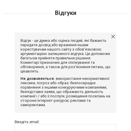
Відгуки
Відгук - це думка або оцінка людей, які бажають
передати досвід або враження іншим
користувачам нашого сайту з обов'язковою
аргументацією залишеного відгука. Це допоможе
багатьом прийняти правильне рішення.
Коментарі призначені для спілкування та
обговорення, а також для роз'яснення питань, що
цікавлять.
Не дозволяється:
використання ненормативної
лексики, погроз або образ; безпосереднє
порівняння з іншими конкуруючими компаніями;
безпідставні заяви, що ображають діяльність
компанії і / або її послуги; розміщення посилань на
сторонні інтернет-ресурси; реклама та
самореклама.
Введіть email: