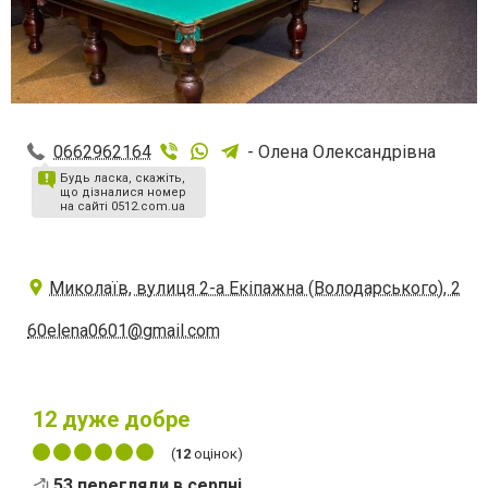
0662962164
- Олена Олександрівна
Будь ласка, скажіть,
що дізналися номер
на сайті 0512.com.ua
Миколаїв, вулиця 2-а Екіпажна (Володарського), 2
60elena0601@gmail.com
12
дуже добре
(
12
оцінок)
53 перегляди в серпні